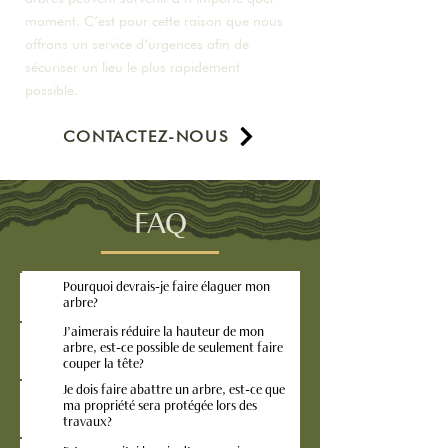
moment. C’est pour cette raison que nous
offrons un service d’urgences afin de
sécuriser un lieu le plus rapidement
possible.
CONTACTEZ-NOUS
FAQ
Pourquoi devrais-je faire élaguer mon
arbre?
J’aimerais réduire la hauteur de mon
arbre, est-ce possible de seulement faire
couper la tête?
Je dois faire abattre un arbre, est-ce que
ma propriété sera protégée lors des
travaux?