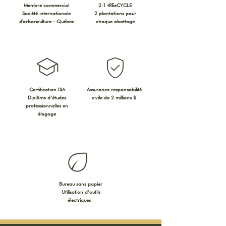
Membre commercial
2:1 tREeCYCLE
Société internationale
2 plantations pour
d'arboriculture - Québec
chaque abattage
Certification ISA
Assurance responsabilité
Diplôme d’études
civile de 2 millions $
professionnelles en
élagage
Bureau sans papier
Utilisation d’outils
électrique
s