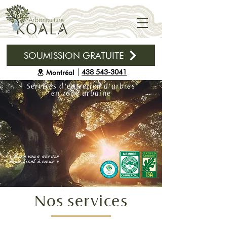
SOUMISSION GRATUITE
438 543-3041
Montréal
Services d'entretien d'arbres
en zone urbaine
« Bien vous servir
nous tient à cœur »
Nos services