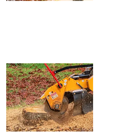
Abattage
Coupe d’un arbre en entier afin de
rendre un environnement plus
sécuritaire, ou pour libérer un chantier,
grâce à des techniques modernes et
sécuritaires.
Dessouchage